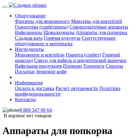
Оборудование
Фризеры для мороженого
Миксеры для коктейлей
Граниторы (сорбетницы)
Сокораздаточные аппараты
Вафельницы
Шоколадницы
Аппараты для попкорна
Сладкая вата
Горячая кукуруза
Сопутствующее
оборудование и материалы
Ингредиенты
Мороженое и коктейли
Гранита (сорбет)
Горячий
шоколад
Смеси для вафель и кондитерской выпечки
Вафельная продукция
Попкорн
Топпинги
Сиропы
Посыпки
Зерновое кофе
Информация
Оплата и доставка
Расчет окупаемости
Политика
конфиденциальности
Контакты
8 800 347 90 64
В корзине нет товаров
Аппараты для попкорна