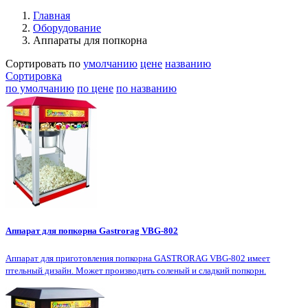
Главная
Оборудование
Аппараты для попкорна
Сортировать по
умолчанию
цене
названию
Сортировка
по умолчанию
по цене
по названию
Аппарат для попкорна Gastrorag VBG-802
Аппарат для приготовления попкорна GASTRORAG VBG-802 имеет
птельный дизайн. Может производить соленый и сладкий попкорн.