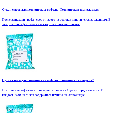
Сухая смесь для гонконгских вафель "Гонконгская шоколадная"
После выпекания вафля сворачивается в рожок и наполняется вооженным. В
завершении вафля поливается вкуснейшим топпингом.
Сухая смесь для гонконгских вафель "Гонконгская сладкая"
Гонконгские вафли — это невероятно вкусный десерт представлямы. В
каждом из 30 шариков содержится начинка на любой вкус.