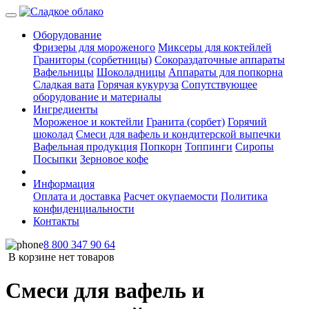
Оборудование
Фризеры для мороженого
Миксеры для коктейлей
Граниторы (сорбетницы)
Сокораздаточные аппараты
Вафельницы
Шоколадницы
Аппараты для попкорна
Сладкая вата
Горячая кукуруза
Сопутствующее
оборудование и материалы
Ингредиенты
Мороженое и коктейли
Гранита (сорбет)
Горячий
шоколад
Смеси для вафель и кондитерской выпечки
Вафельная продукция
Попкорн
Топпинги
Сиропы
Посыпки
Зерновое кофе
Информация
Оплата и доставка
Расчет окупаемости
Политика
конфиденциальности
Контакты
8 800 347 90 64
В корзине нет товаров
Смеси для вафель и