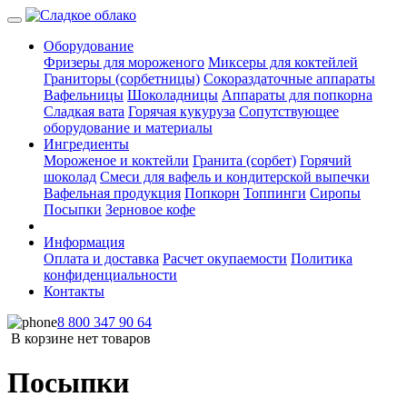
Оборудование
Фризеры для мороженого
Миксеры для коктейлей
Граниторы (сорбетницы)
Сокораздаточные аппараты
Вафельницы
Шоколадницы
Аппараты для попкорна
Сладкая вата
Горячая кукуруза
Сопутствующее
оборудование и материалы
Ингредиенты
Мороженое и коктейли
Гранита (сорбет)
Горячий
шоколад
Смеси для вафель и кондитерской выпечки
Вафельная продукция
Попкорн
Топпинги
Сиропы
Посыпки
Зерновое кофе
Информация
Оплата и доставка
Расчет окупаемости
Политика
конфиденциальности
Контакты
8 800 347 90 64
В корзине нет товаров
Посыпки