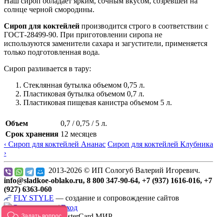
Наш сироп обладает ярким, сочным вкусом, созревшей на
солнце черной смородины.
Сироп для коктейлей
производится строго в соответствии с
ГОСТ-28499-90. При приготовлении сиропа не
используются заменители сахара и загустители, применяется
только подготовленная вода.
Сироп разливается в тару:
Стеклянная бутылка объемом 0,75 л.
Пластиковая бутылка объемом 0,7 л.
Пластиковая пищевая канистра объемом 5 л.
Объем
0,7 / 0,75 / 5 л.
Срок хранения
12 месяцев
‹ Сироп для коктейлей Ананас
Сироп для коктейлей Клубника
›
2013-2026 © ИП Сологуб Валерий Игоревич.
info@sladkoe-oblako.ru, 8 800 347-90-64, +7 (937) 1616-016, +7
(927) 6363-060
FLY
STYLE
— создание и сопровождение сайтов
Регистрация
/
Вход
Задать вопрос