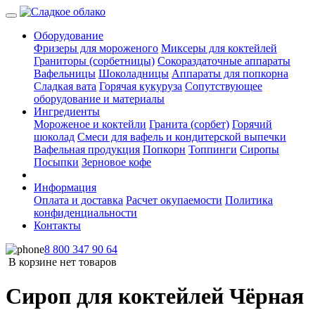
Оборудование
Фризеры для мороженого
Миксеры для коктейлей
Граниторы (сорбетницы)
Сокораздаточные аппараты
Вафельницы
Шоколадницы
Аппараты для попкорна
Сладкая вата
Горячая кукуруза
Сопутствующее
оборудование и материалы
Ингредиенты
Мороженое и коктейли
Гранита (сорбет)
Горячий
шоколад
Смеси для вафель и кондитерской выпечки
Вафельная продукция
Попкорн
Топпинги
Сиропы
Посыпки
Зерновое кофе
Информация
Оплата и доставка
Расчет окупаемости
Политика
конфиденциальности
Контакты
8 800 347 90 64
В корзине нет товаров
Сироп для коктейлей Чёрная