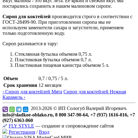
Вкус малины - это вкус лета. Ее яркий и свежий вкус мы
постарались сохранить в нашем малиновом сиропе.
Сироп для коктейлей
производится строго в соответствии с
ГОСТ-28499-90. При приготовлении сиропа мы не
используем заменители сахара и загустители, применяем
только подготовленную воду.
Сироп разливается в тару:
Стеклянная бутылка объемом 0,75 л.
Пластиковая бутылка объемом 0,7 л.
Пластиковая пищевая канистра объемом 5 л.
Объем
0,7 / 0,75 / 5 л.
Срок хранения
12 месяцев
‹ Сироп для коктейлей Мята
Сироп для коктейлей Нежная
Карамель ›
2013-2026 © ИП Сологуб Валерий Игоревич.
info@sladkoe-oblako.ru, 8 800 347-90-64, +7 (937) 1616-016, +7
(927) 6363-060
FLY
STYLE
— создание и сопровождение сайтов
Регистрация
/
Вход