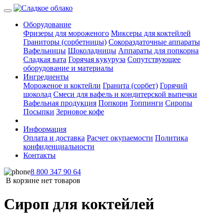
Оборудование
Фризеры для мороженого
Миксеры для коктейлей
Граниторы (сорбетницы)
Сокораздаточные аппараты
Вафельницы
Шоколадницы
Аппараты для попкорна
Сладкая вата
Горячая кукуруза
Сопутствующее
оборудование и материалы
Ингредиенты
Мороженое и коктейли
Гранита (сорбет)
Горячий
шоколад
Смеси для вафель и кондитерской выпечки
Вафельная продукция
Попкорн
Топпинги
Сиропы
Посыпки
Зерновое кофе
Информация
Оплата и доставка
Расчет окупаемости
Политика
конфиденциальности
Контакты
8 800 347 90 64
В корзине нет товаров
Сироп для коктейлей