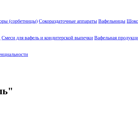
оры (сорбетницы)
Сокораздаточные аппараты
Вафельницы
Шоко
д
Смеси для вафель и кондитерской выпечки
Вафельная продукц
енциальности
ль"