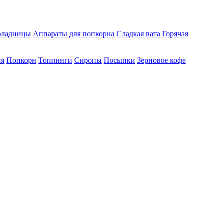
ладницы
Аппараты для попкорна
Сладкая вата
Горячая
ия
Попкорн
Топпинги
Сиропы
Посыпки
Зерновое кофе