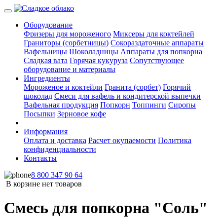
Оборудование
Фризеры для мороженого
Миксеры для коктейлей
Граниторы (сорбетницы)
Сокораздаточные аппараты
Вафельницы
Шоколадницы
Аппараты для попкорна
Сладкая вата
Горячая кукуруза
Сопутствующее
оборудование и материалы
Ингредиенты
Мороженое и коктейли
Гранита (сорбет)
Горячий
шоколад
Смеси для вафель и кондитерской выпечки
Вафельная продукция
Попкорн
Топпинги
Сиропы
Посыпки
Зерновое кофе
Информация
Оплата и доставка
Расчет окупаемости
Политика
конфиденциальности
Контакты
8 800 347 90 64
В корзине нет товаров
Смесь для попкорна "Соль"