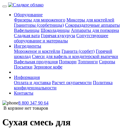
Оборудование
Фризеры для мороженого
Миксеры для коктейлей
Граниторы (сорбетницы)
Сокораздаточные аппараты
Вафельницы
Шоколадницы
Аппараты для попкорна
Сладкая вата
Горячая кукуруза
Сопутствующее
оборудование и материалы
Ингредиенты
Мороженое и коктейли
Гранита (сорбет)
Горячий
шоколад
Смеси для вафель и кондитерской выпечки
Вафельная продукция
Попкорн
Топпинги
Сиропы
Посыпки
Зерновое кофе
Информация
Оплата и доставка
Расчет окупаемости
Политика
конфиденциальности
Контакты
8 800 347 90 64
В корзине нет товаров
Сухая смесь для