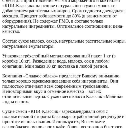
Смеси для приготовления мягкого мороженого и коктейлей
«КПИ-Классик»
н
а основе натурального сухого молока с
добавлением растительных жиров. Срок годности двенадцать
месяцев. Процент взбиваемости до 80% (в зависимости от
оборудования). Не содержат ГМО, в составе только
натуральные ингредиенты. Оптимальное соотношение: цена-
качество.
Состав: сухое молоко, сахар, натуральные растительные жиры,
натуральные эмульгаторы.
Упаковка: трёхслойный металлизированный пакет 1 кг (в
коробке 10 кг). Разведение: вода, молоко, сок в любом
сочетании. Мин заказ 10 кг, доставка в любой регион.
Компания «Сладкое облако» предлагает Вашему вниманию
только хорошо зарекомендовавшие себя ингредиенты. Они
полностью отвечают всем современным требованиям.
Неповторимый вкус и отменное качество – вот их
отличительные черты. Сухая смесь класса Классик «Малина»
- одна из них.
Сухие смеси «КПИ-Классик» зарекомендовали себя с
положительной стороны благодаря отработанной рецептуре и
простоте использования. Используя их, Вы сможете
разнообразить меню своих кафе, баров, ресторанов быстрого