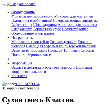
Оборудование
Фризеры для мороженого
Миксеры для коктейлей
Граниторы (сорбетницы)
Сокораздаточные аппараты
Вафельницы
Шоколадницы
Аппараты для попкорна
Сладкая вата
Горячая кукуруза
Сопутствующее
оборудование и материалы
Ингредиенты
Мороженое и коктейли
Гранита (сорбет)
Горячий
шоколад
Смеси для вафель и кондитерской выпечки
Вафельная продукция
Попкорн
Топпинги
Сиропы
Посыпки
Зерновое кофе
Информация
Оплата и доставка
Расчет окупаемости
Политика
конфиденциальности
Контакты
8 800 347 90 64
В корзине нет товаров
Сухая смесь Классик