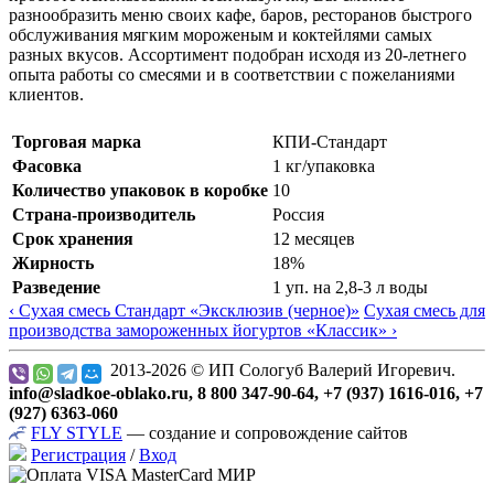
разнообразить меню своих кафе, баров, ресторанов быстрого
обслуживания мягким мороженым и коктейлями самых
разных вкусов. Ассортимент подобран исходя из 20-летнего
опыта работы со смесями и в соответствии с пожеланиями
клиентов.
Торговая марка
КПИ-Стандарт
Фасовка
1 кг/упаковка
Количество упаковок в коробке
10
Страна-производитель
Россия
Срок хранения
12 месяцев
Жирность
18%
Разведение
1 уп. на 2,8-3 л воды
‹ Сухая смесь Стандарт «Эксклюзив (черное)»
Сухая смесь для
производства замороженных йогуртов «Классик» ›
2013-2026 © ИП Сологуб Валерий Игоревич.
info@sladkoe-oblako.ru, 8 800 347-90-64, +7 (937) 1616-016, +7
(927) 6363-060
FLY
STYLE
— создание и сопровождение сайтов
Регистрация
/
Вход