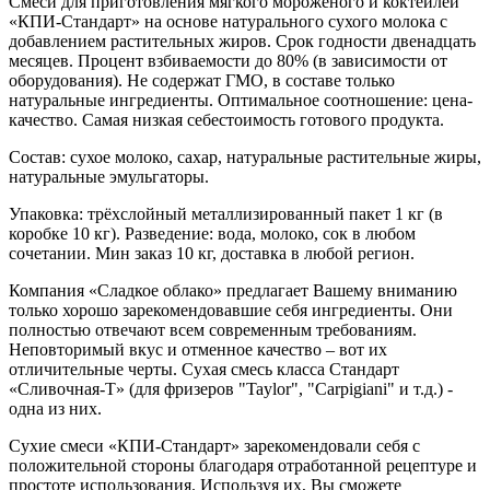
Смеси для приготовления мягкого мороженого и коктейлей
«КПИ-Стандарт»
н
а основе натурального сухого молока с
добавлением растительных жиров. Срок годности двенадцать
месяцев. Процент взбиваемости до 80% (в зависимости от
оборудования). Не содержат ГМО, в составе только
натуральные ингредиенты. Оптимальное соотношение: цена-
качество. Самая низкая себестоимость готового продукта.
Состав: сухое молоко, сахар, натуральные растительные жиры,
натуральные эмульгаторы.
Упаковка: трёхслойный металлизированный пакет 1 кг (в
коробке 10 кг). Разведение: вода, молоко, сок в любом
сочетании. Мин заказ 10 кг, доставка в любой регион.
Компания «Сладкое облако» предлагает Вашему вниманию
только хорошо зарекомендовавшие себя ингредиенты. Они
полностью отвечают всем современным требованиям.
Неповторимый вкус и отменное качество – вот их
отличительные черты. Сухая смесь класса Стандарт
«Сливочная-Т» (для фризеров "Taylor", "Сarpigiani" и т.д.) -
одна из них.
Сухие смеси «КПИ-Стандарт» зарекомендовали себя с
положительной стороны благодаря отработанной рецептуре и
простоте использования. Используя их, Вы сможете