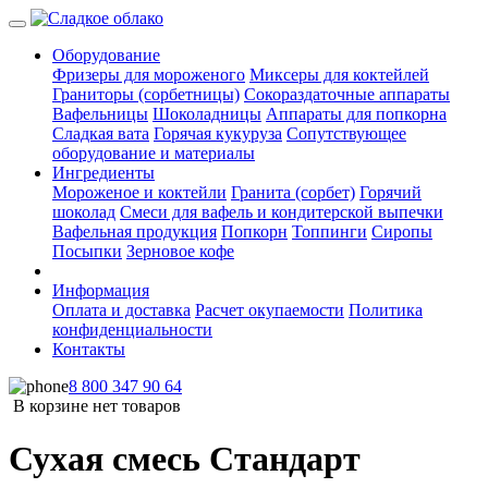
Оборудование
Фризеры для мороженого
Миксеры для коктейлей
Граниторы (сорбетницы)
Сокораздаточные аппараты
Вафельницы
Шоколадницы
Аппараты для попкорна
Сладкая вата
Горячая кукуруза
Сопутствующее
оборудование и материалы
Ингредиенты
Мороженое и коктейли
Гранита (сорбет)
Горячий
шоколад
Смеси для вафель и кондитерской выпечки
Вафельная продукция
Попкорн
Топпинги
Сиропы
Посыпки
Зерновое кофе
Информация
Оплата и доставка
Расчет окупаемости
Политика
конфиденциальности
Контакты
8 800 347 90 64
В корзине нет товаров
Сухая смесь Стандарт