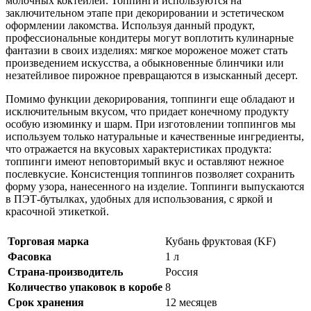
молочных коктейлей. Топпинги используются на
заключительном этапе при декорировании и эстетическом
оформлении лакомства. Используя данный продукт,
профессиональные кондитеры могут воплотить кулинарные
фантазии в своих изделиях: мягкое мороженое может стать
произведением искусства, а обыкновенные блинчики или
незатейливое пирожное превращаются в изысканный десерт.
Помимо функции декорирования, топпинги еще обладают и
исключительным вкусом, что придает конечному продукту
особую изюминку и шарм. При изготовлении топпингов мы
используем только натуральные и качественные ингредиенты,
что отражается на вкусовых характеристиках продукта:
топпинги имеют неповторимый вкус и оставляют нежное
послевкусие. Консистенция топпингов позволяет сохранить
форму узора, нанесенного на изделие. Топпинги выпускаются
в ПЭТ-бутылках, удобных для использования, с яркой и
красочной этикеткой.
Торговая марка
Кубань фруктовая (KF)
Фасовка
1 л
Страна-производитель
Россия
Количество упаковок в коробе
8
Срок хранения
12 месяцев