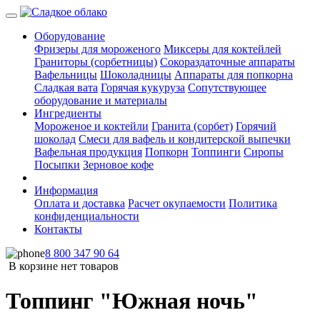
Оборудование
Фризеры для мороженого
Миксеры для коктейлей
Граниторы (сорбетницы)
Сокораздаточные аппараты
Вафельницы
Шоколадницы
Аппараты для попкорна
Сладкая вата
Горячая кукуруза
Сопутствующее
оборудование и материалы
Ингредиенты
Мороженое и коктейли
Гранита (сорбет)
Горячий
шоколад
Смеси для вафель и кондитерской выпечки
Вафельная продукция
Попкорн
Топпинги
Сиропы
Посыпки
Зерновое кофе
Информация
Оплата и доставка
Расчет окупаемости
Политика
конфиденциальности
Контакты
8 800 347 90 64
В корзине нет товаров
Топпинг "Южная ночь"